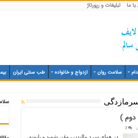
ا ما
تبلیغات و رپورتاژ
ام
سلامت روان
ازدواج و خانواده
طب سنتی ایران
بیم
سلام
رمازدگی
دوم )
2
در هوای سرد مالیدن روغن شوید و بابونه
مقال