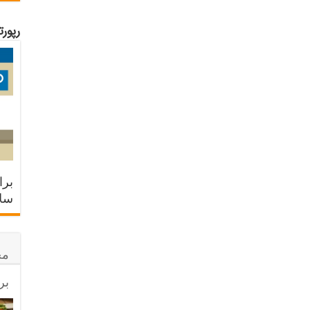
رپور
برا
سلا
مح
بر