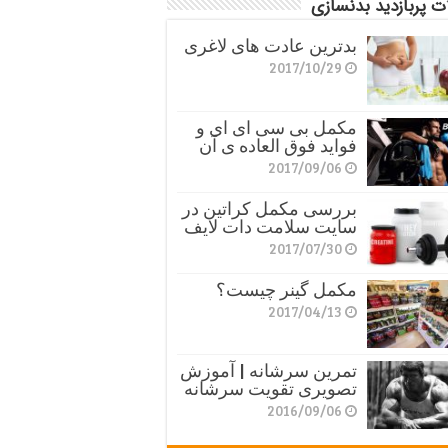
ت پربازدید بدنسازی
بدترین عادت های لاغری
2017/10/29
مکمل بی سی ای ای و
فواید فوق العاده ی آن
2017/09/06
بررسی مکمل کراتین در
سایت سلامت دات لایف
2017/07/30
مکمل گینر چیست؟
2017/04/13
تمرین سرشانه | آموزش
تصویری تقویت سرشانه
2016/09/06