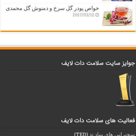
خواص پودر گل سرخ و دمنوش گل محمدی
2017/03/12
جوایز سایت سلامت دات لایف
فعالیت های سلامت دات لایف
سخنرانی های بنیاد تد (TED)