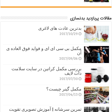
مقالات پربازدید بدنسازی
بدترین عادت های لاغری
2017/10/29
مکمل بی سی ای ای و فواید فوق العاده ی
آن
2017/09/06
بررسی مکمل کراتین در سایت سلامت
دات لایف
2017/07/30
مکمل گینر چیست؟
2017/04/13
تمرین سرشانه | آموزش تصویری تقویت