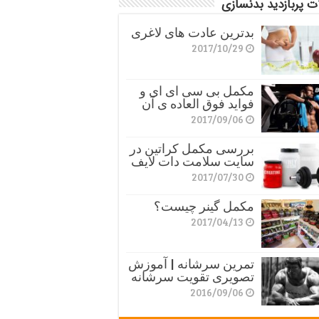
ت پربازدید بدنسازی
بدترین عادت های لاغری
2017/10/29
مکمل بی سی ای ای و
فواید فوق العاده ی آن
2017/09/06
بررسی مکمل کراتین در
سایت سلامت دات لایف
2017/07/30
مکمل گینر چیست؟
2017/04/13
تمرین سرشانه | آموزش
تصویری تقویت سرشانه
2016/09/06