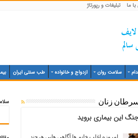
ا ما
تبلیغات و رپورتاژ
ام
سلامت روان
ازدواج و خانواده
طب سنتی ایران
بیم
سلام
رطان زنان
جنگ این بیماری بروید
امروزه اغلب خانم ها آگاهی هایی هرچند
مقال