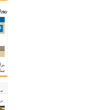
رپور
برا
سلا
مح
بر