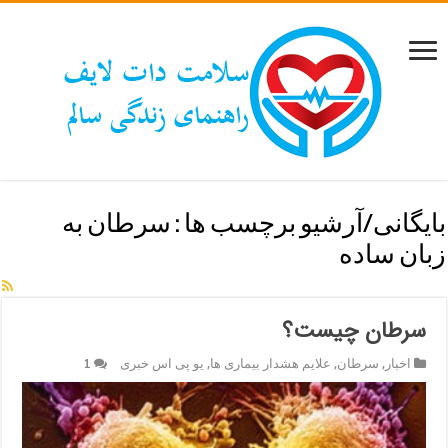
بایگانی/آرشیو برچسب ها :
سرطان به
زبان ساده
سرطان چیست؟
اخبار
,
سرطان
,
علایم هشدار بیماری ها
,
یو پی اس خبری
1