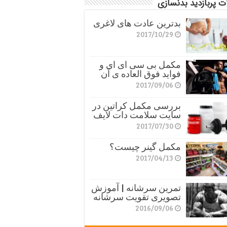
ت پربازدید بدنسازی
بدترین عادت های لاغری
2017/10/29
مکمل بی سی ای ای و
فواید فوق العاده ی آن
2017/09/06
بررسی مکمل کراتین در
سایت سلامت دات لایف
2017/07/30
مکمل گینر چیست؟
2017/04/13
تمرین سرشانه | آموزش
تصویری تقویت سرشانه
2016/09/06