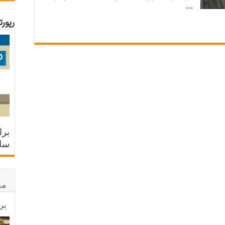
…
رپور
برا
سلا
مح
بر