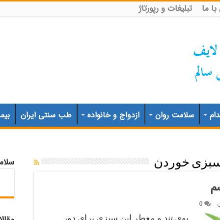
ا ما
تبلیغات و رپورتاژ
ام
سلامت روان
ازدواج و خانواده
طب سنتی ایران
بیم
سلام
بزی خوردن
م
0
بوی تند و معطر این سبزی برای دور
مقال