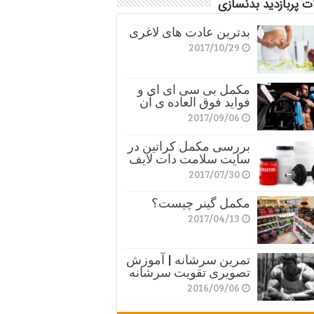
ت پربازدید بدنسازی
بدترین عادت های لاغری
2017/10/29
مکمل بی سی ای ای و
فواید فوق العاده ی آن
2017/09/06
بررسی مکمل کراتین در
سایت سلامت دات لایف
2017/07/30
مکمل گینر چیست؟
2017/04/13
تمرین سرشانه | آموزش
تصویری تقویت سرشانه
2016/09/06