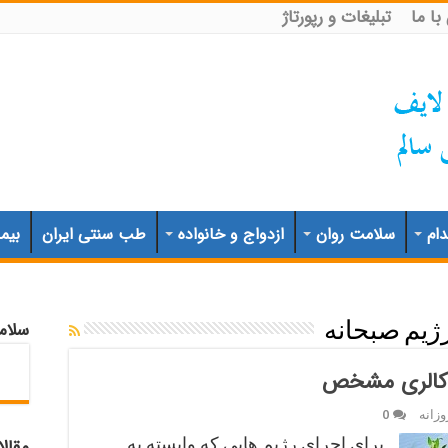
ا ما
تبلیغات و رپورتاژ
ام
سلامت روان
ازدواج و خانواده
طب سنتی ایران
بیم
سلام
ژیم صبحانه
 کالری مشخص
زانه
0
برای اجرای رژیم هایی که وابسته به
مقال