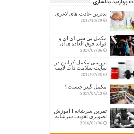
ت پربازدید بدنسازی
بدترین عادت های لاغری
2017/10/29
مکمل بی سی ای ای و
فواید فوق العاده ی آن
2017/09/06
بررسی مکمل کراتین در
سایت سلامت دات لایف
2017/07/30
مکمل گینر چیست؟
2017/04/13
تمرین سرشانه | آموزش
تصویری تقویت سرشانه
2016/09/06