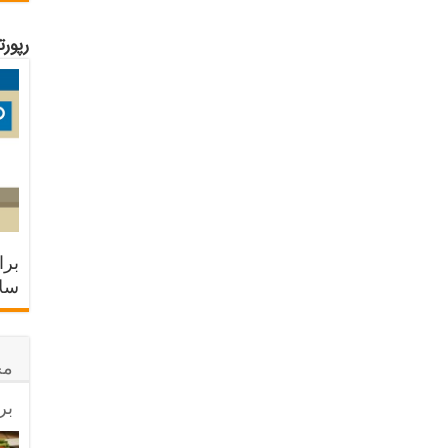
رپور
برا
سلا
مح
بر