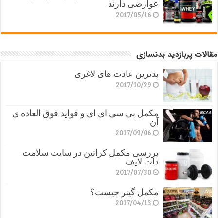
عوارضی دارند
2017/05/16
مقالات پربازدید بدنسازی
بدترین عادت های لاغری
2017/10/29
مکمل بی سی ای ای و فواید فوق العاده ی
آن
2017/09/06
بررسی مکمل کراتین در سایت سلامت
دات لایف
2017/07/30
مکمل گینر چیست؟
2017/04/13