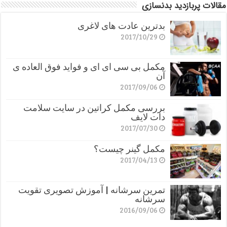
مقالات پربازدید بدنسازی
بدترین عادت های لاغری
2017/10/29
مکمل بی سی ای ای و فواید فوق العاده ی
آن
2017/09/06
بررسی مکمل کراتین در سایت سلامت
دات لایف
2017/07/30
مکمل گینر چیست؟
2017/04/13
تمرین سرشانه | آموزش تصویری تقویت
سرشانه
2016/09/06