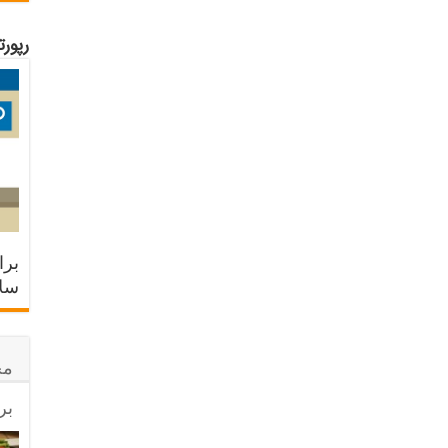
رپور
برا
سلا
مح
بر