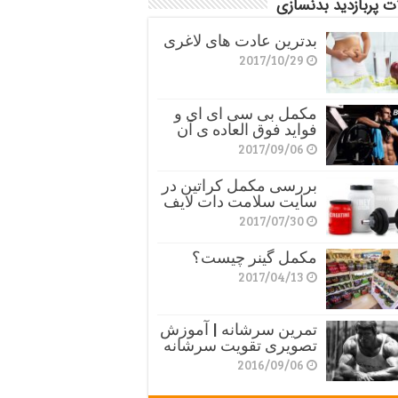
ت پربازدید بدنسازی
بدترین عادت های لاغری
2017/10/29
مکمل بی سی ای ای و
فواید فوق العاده ی آن
2017/09/06
بررسی مکمل کراتین در
سایت سلامت دات لایف
2017/07/30
مکمل گینر چیست؟
2017/04/13
تمرین سرشانه | آموزش
تصویری تقویت سرشانه
2016/09/06