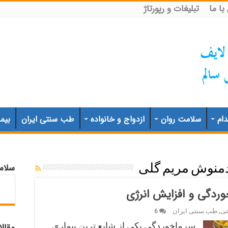
ا ما
تبلیغات و رپورتاژ
ام
سلامت روان
ازدواج و خانواده
طب سنتی ایران
بیم
سلام
منوش مریم گلی
ردگی و افزایش انرژی
تی
,
طب سنتی ایران
6
سرماخوردگی یکی از شایع ترین بیماری
مقال