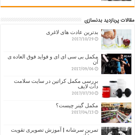
مقالات پربازدید بدنسازی
بدترین عادت های لاغری
2017/10/29
مکمل بی سی ای ای و فواید فوق العاده ی
آن
2017/09/06
بررسی مکمل کراتین در سایت سلامت
دات لایف
2017/07/30
مکمل گینر چیست؟
2017/04/13
تمرین سرشانه | آموزش تصویری تقویت