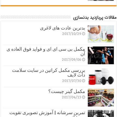
مقالات پربازدید بدنسازی
بدترین عادت های لاغری
2017/10/29
مکمل بی سی ای ای و فواید فوق العاده ی
آن
2017/09/06
بررسی مکمل کراتین در سایت سلامت
دات لایف
2017/07/30
مکمل گینر چیست؟
2017/04/13
تمرین سرشانه | آموزش تصویری تقویت