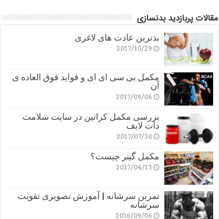
مقالات پربازدید بدنسازی
بدترین عادت های لاغری
2017/10/29
مکمل بی سی ای ای و فواید فوق العاده ی
آن
2017/09/06
بررسی مکمل کراتین در سایت سلامت
دات لایف
2017/07/30
مکمل گینر چیست؟
2017/04/13
تمرین سرشانه | آموزش تصویری تقویت
سرشانه
2016/09/06