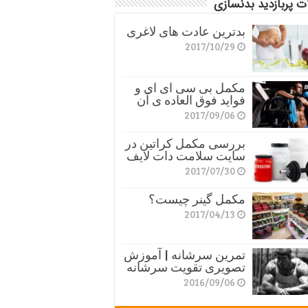
ت پربازدید بدنسازی
بدترین عادت های لاغری
2017/10/29
مکمل بی سی ای ای و
فواید فوق العاده ی آن
2017/09/06
بررسی مکمل کراتین در
سایت سلامت دات لایف
2017/07/30
مکمل گینر چیست؟
2017/04/13
تمرین سرشانه | آموزش
تصویری تقویت سرشانه
2016/09/06