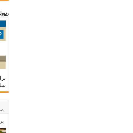
رپور
برا
سلا
مح
بر