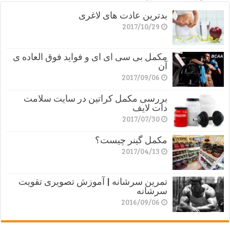
بدترین عادت های لاغری
2017/10/29
مکمل بی سی ای ای و فواید فوق العاده ی
آن
2017/09/06
بررسی مکمل کراتین در سایت سلامت
دات لایف
2017/07/30
مکمل گینر چیست؟
2017/04/13
تمرین سرشانه | آموزش تصویری تقویت
سرشانه
2016/09/06