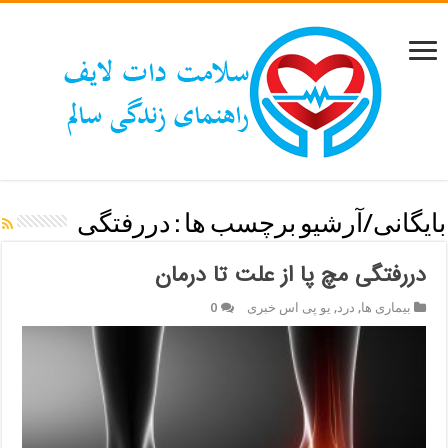
بایگانی/آرشیو برچسب ها :
دررفتگی
دررفتگی مچ پا از علت تا درمان
بیماری ها
,
درد
,
یو پی اس خبری
0