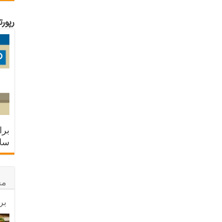
رپور
برا
سلا
مح
بر