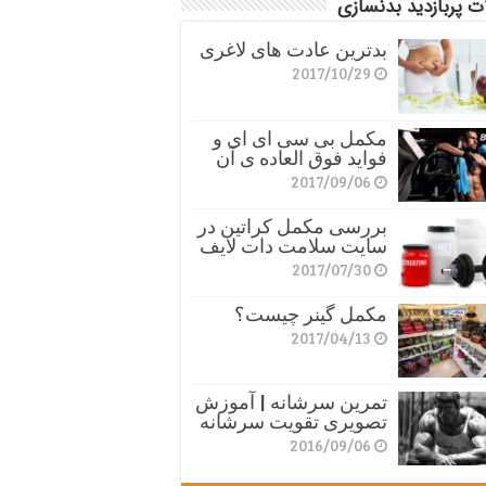
ت پربازدید بدنسازی
بدترین عادت های لاغری
2017/10/29
مکمل بی سی ای ای و
فواید فوق العاده ی آن
2017/09/06
بررسی مکمل کراتین در
سایت سلامت دات لایف
2017/07/30
مکمل گینر چیست؟
2017/04/13
تمرین سرشانه | آموزش
تصویری تقویت سرشانه
2016/09/06