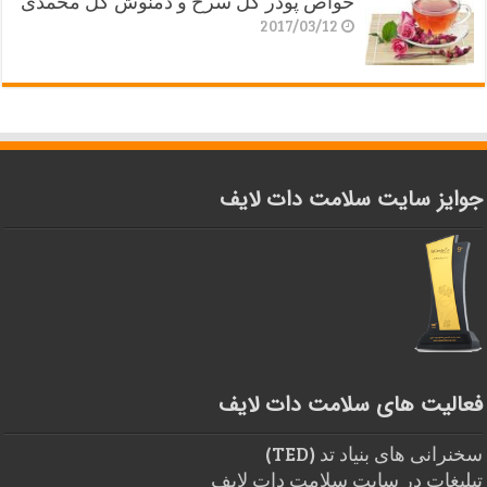
خواص پودر گل سرخ و دمنوش گل محمدی
2017/03/12
جوایز سایت سلامت دات لایف
فعالیت های سلامت دات لایف
سخنرانی های بنیاد تد (TED)
تبلیغات در سایت سلامت دات لایف