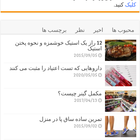
کلیک
کنید.
محبوب ها
اخیر
نظر
برچسب ها
12 راز یک استیک خوشمزه و نحوه پختن
استیک
2015/09/05
داروهایی که تست اعتیاد را مثبت می کنند
2020/05/05
مکمل گینر چیست؟
2017/04/13
تمرین ساده ساق پا در منزل
2015/09/02