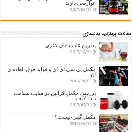
عوارضی دارند
2017/05/16
مقالات پربازدید بدنسازی
بدترین عادت های لاغری
2017/10/29
مکمل بی سی ای ای و فواید فوق العاده ی
آن
2017/09/06
بررسی مکمل کراتین در سایت سلامت
دات لایف
2017/07/30
مکمل گینر چیست؟
2017/04/13