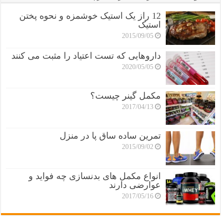
12 راز یک استیک خوشمزه و نحوه پختن
استیک
2015/09/05
داروهایی که تست اعتیاد را مثبت می کنند
2020/05/05
مکمل گینر چیست؟
2017/04/13
تمرین ساده ساق پا در منزل
2015/09/02
انواع مکمل های بدنسازی چه فواید و
عوارضی دارند
2017/05/16