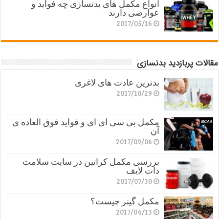
انواع مکمل های بدنسازی چه فواید و
عوارضی دارند
2017/05/16
مقالات پربازدید بدنسازی
بدترین عادت های لاغری
2017/10/29
مکمل بی سی ای ای و فواید فوق العاده ی
آن
2017/09/06
بررسی مکمل کراتین در سایت سلامت
دات لایف
2017/07/30
مکمل گینر چیست؟
2017/04/13