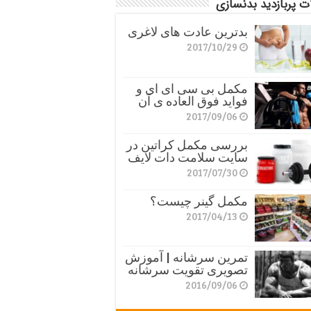
ت پربازدید بدنسازی
بدترین عادت های لاغری
2017/10/29
مکمل بی سی ای ای و
فواید فوق العاده ی آن
2017/09/06
بررسی مکمل کراتین در
سایت سلامت دات لایف
2017/07/30
مکمل گینر چیست؟
2017/04/13
تمرین سرشانه | آموزش
تصویری تقویت سرشانه
2016/09/06