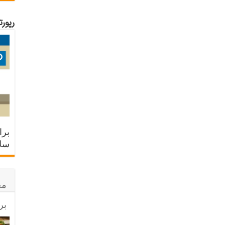
رپور
برا
سلا
مح
بر