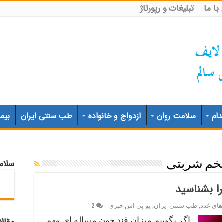
ا ما
تبلیغات و رپورتاژ
ام
سلامت روان
ازدواج و خانواده
طب سنتی ایران
بیم
سلام
خم شربتی
ا بشناسید
های غدد
,
طب سنتی ایران
,
یو پی اس خبری
2
اگر بگوییم میزان قند خون مساله ای مهم
مقال