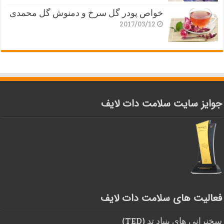
خواص پودر گل سرخ و دمنوش گل محمدی
2017/03/12
جوایز سایت سلامت دات لایف
فعالیت های سلامت دات لایف
سخنرانی های بنیاد تد (TED)