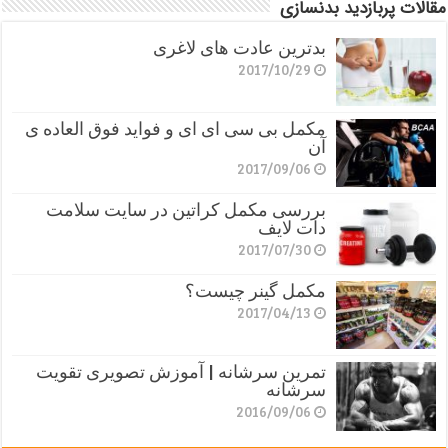
مقالات پربازدید بدنسازی
بدترین عادت های لاغری
2017/10/29
مکمل بی سی ای ای و فواید فوق العاده ی
آن
2017/09/06
بررسی مکمل کراتین در سایت سلامت
دات لایف
2017/07/30
مکمل گینر چیست؟
2017/04/13
تمرین سرشانه | آموزش تصویری تقویت
سرشانه
2016/09/06