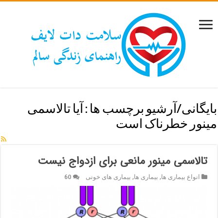
بایگانی/آرشیو برچسب ها :
آیا تالاسمی
مینور خطرناک است
تالاسمی مینور مانعی برای ازدواج نیست
انواع بیماری ها
,
بیماری ها
,
بیماری های خونی
60