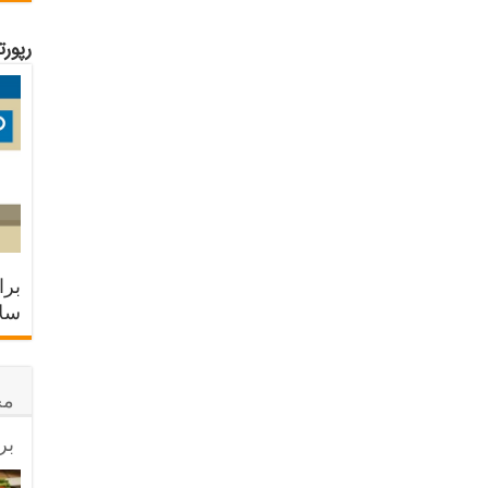
رپور
برا
سلا
مح
بر