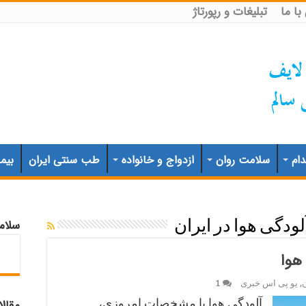
ا ما
تبلیغات و رپورتاژ
ام
سلامت روان
ازدواج و خانواده
طب سنتی ایران
بیم
سلام
لودگی هوا در ایران
هوا
,
یو پی اس خبری
1
آلودگی هوا با مشخصات امروزی،
مقال