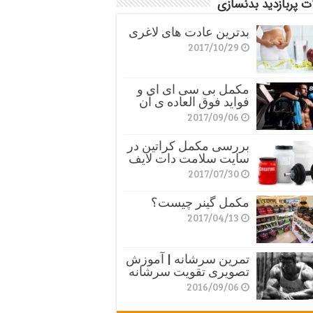
ت پربازدید بدنسازی
بدترین عادت های لاغری
2017/10/29
مکمل بی سی ای ای و
فواید فوق العاده ی آن
2017/09/06
بررسی مکمل کراتین در
سایت سلامت دات لایف
2017/07/30
مکمل گینر چیست؟
2017/04/13
تمرین سرشانه | آموزش
تصویری تقویت سرشانه
2016/09/06