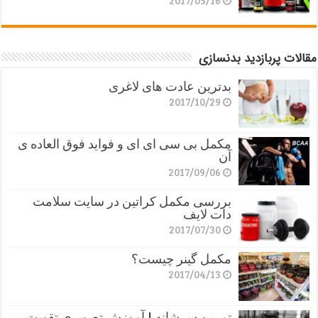
مقالات پربازدید بدنسازی
بدترین عادت های لاغری
2017/10/29
مکمل بی سی ای ای و فواید فوق العاده ی
آن
2017/09/06
بررسی مکمل کراتین در سایت سلامت
دات لایف
2017/07/30
مکمل گینر چیست؟
2017/04/13
تمرین سرشانه | آموزش تصویری تقویت