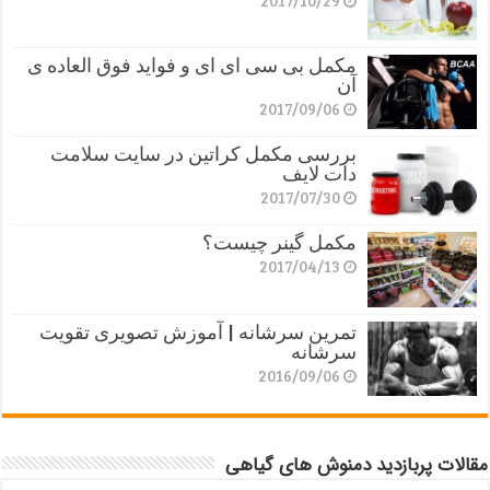
مکمل بی سی ای ای و فواید فوق العاده ی
آن
2017/09/06
بررسی مکمل کراتین در سایت سلامت
دات لایف
2017/07/30
مکمل گینر چیست؟
2017/04/13
تمرین سرشانه | آموزش تصویری تقویت
سرشانه
2016/09/06
مقالات پربازدید دمنوش های گیاهی