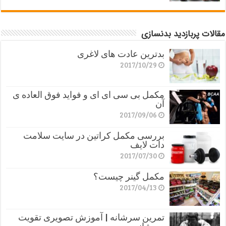
مقالات پربازدید بدنسازی
بدترین عادت های لاغری
2017/10/29
مکمل بی سی ای ای و فواید فوق العاده ی
آن
2017/09/06
بررسی مکمل کراتین در سایت سلامت
دات لایف
2017/07/30
مکمل گینر چیست؟
2017/04/13
تمرین سرشانه | آموزش تصویری تقویت