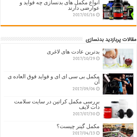
انواع مکمل های بدنسازی چه فواید و
عوارضی دارند
2017/05/16
مقالات پربازدید بدنسازی
بدترین عادت های لاغری
2017/10/29
مکمل بی سی ای ای و فواید فوق العاده ی
آن
2017/09/06
بررسی مکمل کراتین در سایت سلامت
دات لایف
2017/07/30
مکمل گینر چیست؟
2017/04/13