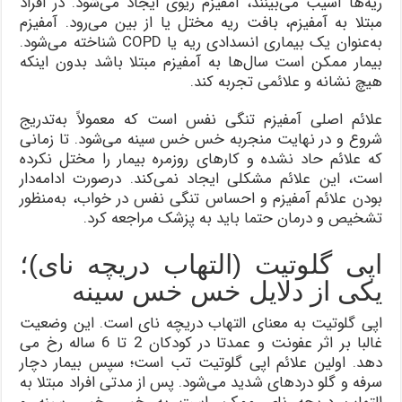
ریه‌ها آسیب می‌بینند، آمفیزم ریوی ایجاد می‌شود. در افراد
مبتلا به آمفیزم، بافت ریه مختل یا از بین می‌رود. آمفیزم
به‌عنوان یک بیماری انسدادی ریه یا COPD شناخته می‌شود.
بیمار ممکن است سال‌ها به آمفیزم مبتلا باشد بدون اینکه
هیچ نشانه و علائمی تجربه کند.
علائم اصلی آمفیزم تنگی نفس است که معمولاً به‌تدریج
شروع و در نهایت منجر‌به خس خس سینه می‌شود. تا زمانی
که علائم حاد نشده و کارهای روزمره بیمار را مختل نکرده
است، این علائم مشکلی ایجاد نمی‌کند. در‌صورت ادامه‌دار
بودن علائم آمفیزم و احساس تنگی نفس در خواب، به‌منظور
تشخیص و درمان حتما باید به پزشک مراجعه کرد.
اپی گلوتیت (التهاب دریچه نای)؛
یکی از دلایل خس خس سینه
اپی گلوتیت به معنای التهاب دریچه نای است. این وضعیت
غالبا بر اثر عفونت و عمدتا در کودکان 2 تا 6 ساله رخ می
دهد. اولین علائم اپی گلوتیت تب است؛ سپس بیمار دچار
سرفه و گلو دردهای شدید می‌شود. پس از مدتی افراد مبتلا به