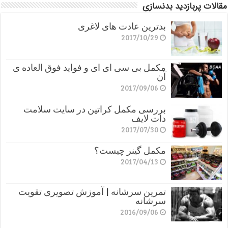
مقالات پربازدید بدنسازی
بدترین عادت های لاغری
2017/10/29
مکمل بی سی ای ای و فواید فوق العاده ی
آن
2017/09/06
بررسی مکمل کراتین در سایت سلامت
دات لایف
2017/07/30
مکمل گینر چیست؟
2017/04/13
تمرین سرشانه | آموزش تصویری تقویت
سرشانه
2016/09/06