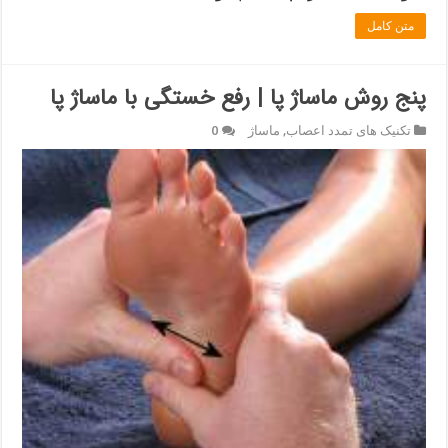
متن کامل
پنج روش ماساژ پا | رفع خستگی با ماساژ پا
تکنیک های تمدد اعصاب
,
ماساژ
0