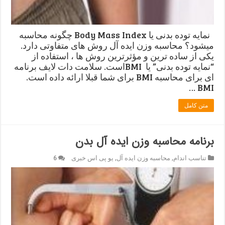
نمایه توده بدنی یا Body Mass Index ﭼﮕﻮﻧﻪ ﻣﺤﺎﺳﺒﻪ
ﻣﯿﺸﻮﺩ؟ ﻣﺤﺎﺳﺒﻪ ﻭﺯﻥ ﺍﯾﺪﻩ ﺁﻝ ﺭﻭﺵ ﻫﺎﯼ ﻣﺘﻔﺎﻭﺗﯽ ﺩﺍﺭﺩ.
ﯾﮑﯽ ﺍﺯ ﺳﺎﺩﻩ ﺗﺮﯾﻦ ﻭ ﻣﺆﺛﺮﺗﺮﯾﻦ ﺭﻭﺵ ﻫﺎ ، ﺍﺳﺘﻔﺎﺩﻩ ﺍﺯ
“نمایه ﺗﻮﺩﻩ ﺑﺪﻧﯽ” ﯾﺎ BMIﺍﺳﺖ. سلامت دات لایف برنامه
ای برای محاسبه BMI برای شما قبلا ارائه داده است.
BMI …
متن کامل
برنامه محاسبه وزن ایده آل بدن
تناسب اندام
,
محاسبه وزن ایده آل
,
یو پی اس خبری
6