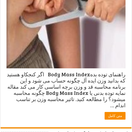
راهنمای توده بدهBody Mass Index اگر کنجکاو هستید
که بدانید وزن ایده آل چگونه حساب می شود و این
برنامه محاسبه قد و وزن برچه اساسی کار می کند مقاله
نمایه توده بدنی یا Body Mass Index ﭼﮕﻮﻧﻪ ﻣﺤﺎﺳﺒﻪ
ﻣﯿﺸﻮﺩ؟ را مطالعه کنید. تاثیر محاسبه وزن بر تناسب
اندام …
متن کامل