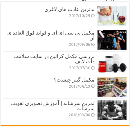
بدترین عادت های لاغری
2017/10/29
مکمل بی سی ای ای و فواید فوق العاده ی
آن
2017/09/06
بررسی مکمل کراتین در سایت سلامت
دات لایف
2017/07/30
مکمل گینر چیست؟
2017/04/13
تمرین سرشانه | آموزش تصویری تقویت
سرشانه
2016/09/06