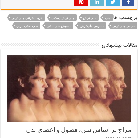
برچسب ها
چای
چای ترش
چای ترش ( مکه )
خرید اینترنتی چای ترش
خواص چای ترش
دمنوش چای ترش
دمنوش های سنتی
طب سنتی ایران
مقالات پیشنهادی
مزاج بر اساس سن، فصول و اعضای بدن