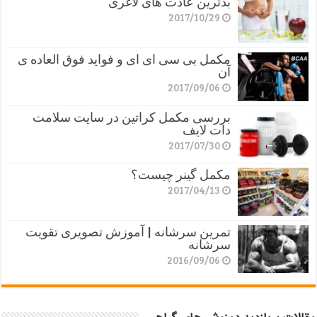
بدترین عادت های لاغری
2017/10/29
مکمل بی سی ای ای و فواید فوق العاده ی
آن
2017/09/06
بررسی مکمل کراتین در سایت سلامت
دات لایف
2017/07/30
مکمل گینر چیست؟
2017/04/13
تمرین سرشانه | آموزش تصویری تقویت
سرشانه
2016/09/06