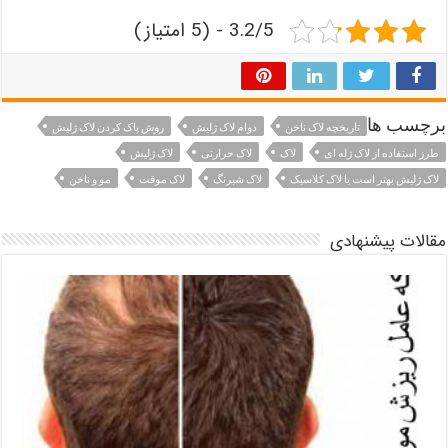
3.2/5 - (5 امتیاز)
برچسب ها
تاریخچه لاک ناخن
دوام لاک ژلیش
روش پاک کردن لاک ژليش
طرز استفاده از لاک ژله ای
لاک
لاک حرارتی
لاک ژلیش
لاک ژلیش بهتر است یا لاک کلاسیک
لاک شبرنگ
لاک موقت
مو و ناخن
مقالات پیشنهادی