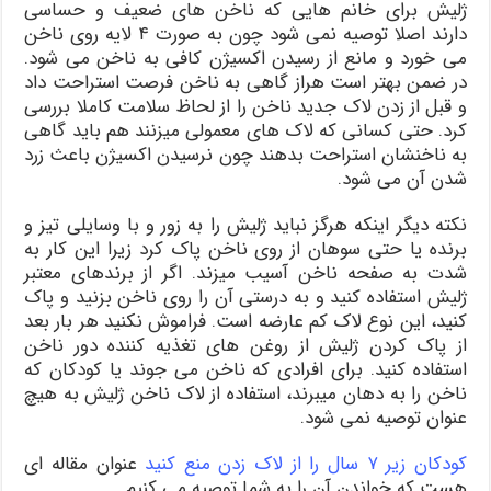
ژليش برای خانم هایی که ناخن های ضعیف و حساسی
دارند اصلا توصیه نمی شود چون به صورت ۴ لایه روی ناخن
می خورد و مانع از رسیدن اکسیژن کافی به ناخن می شود.
در ضمن بهتر است هراز گاهی به ناخن فرصت استراحت داد
و قبل از زدن لاک جدید ناخن را از لحاظ سلامت کاملا بررسی
کرد. حتی کسانی که لاک های معمولی میزنند هم باید گاهی
به ناخنشان استراحت بدهند چون نرسیدن اکسیژن باعث زرد
شدن آن می شود.
نکته دیگر اینکه هرگز نباید ژلیش را به زور و با وسایلی تیز و
برنده یا حتی سوهان از روی ناخن پاک کرد زیرا این کار به
شدت به صفحه ناخن آسیب میزند. اگر از برندهای معتبر
ژلیش استفاده کنید و به درستی آن را روی ناخن بزنید و پاک
کنید، این نوع لاک کم عارضه است. فراموش نکنید هر بار بعد
از پاک کردن ژلیش از روغن های تغذیه کننده دور ناخن
استفاده کنید. برای افرادی که ناخن می جوند یا کودکان که
ناخن را به دهان میبرند، استفاده از لاک ناخن ژلیش به هیچ
عنوان توصیه نمی شود.
کودکان زیر ۷ سال را از لاک زدن منع کنید
عنوان مقاله ای
هست که خواندن آن را به شما توصیه می کنیم.