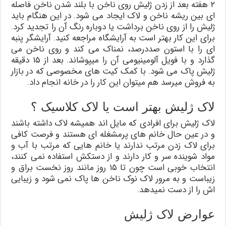
۲ هفته بعد از زدن ژلیش روی ناخن با بلند شدن ناخن فاصله
ای بین ریشه ناخن و لاک ایجاد می شود. در این هنگام باید
ژلیش را از روی ناخن برداشت یا دوباره رنگ آن را تجدید کرد.
برای این کار بهتر است به آرایشگاه مراجعه کنید. آرایشگر پنبه
ای را با استون صددرصد، نمناک می کند و روی ناخن می
گذارد و با فویل آلومینیومی آن را میپوشاند. بعد از ۱۵ دقیقه
ژلیش پاک می شود. با کمک کیت های مخصوصی که در بازار
به فروش میرسد هم میتوان این کار را در خانه انجام داد.
لاک ژليش بهتر است یا لاک کلاسیک ؟
لاک ژليش برای افرادی که مایل اند همیشه لاک داشته باشند
و در عین حال خانم های پرمشغله ای هستند و فرصت کافی
برای لاک زدن مرتب ندارند یا خانم هایی که مرتب با آب و
مواد شوینده سر و کار دارند و از دستکش استفاده نمی کنند،
انتخاب خوبی است چون تا ۱۵ روز مانند روز نخست براق و
زیباست و به مرور لاک نوک ناخن ها پاک نمی شود و زیبایی
اش را از دست نمیدهد.
عوارض لاک ژليش