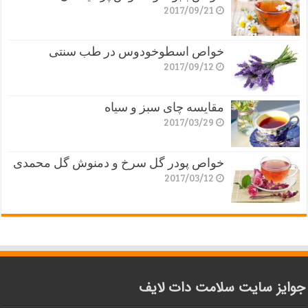
2017/09/21
خواص اسطوخودوس در طب سنتی
2017/09/12
مقایسه چای سبز و سیاه
2017/03/29
خواص پودر گل سرخ و دمنوش گل محمدی
2017/03/12
جوایز سایت سلامت دات لایف