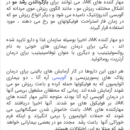
مهار کننده های JAK می توانند برای
بازگرداندن رشد مو
در
اشکال مختلف ریزش مو ، مانند الگوی ریزش موی مردانه که
آلوبسی آندروژنتیک نامیده می شود و دیگر انواع ریزش مو که
در زمان فاز استراحت فولیکولهای مو رخ می دهند ، مورد
استفاده قرار گیرند.
دو مهار کننده JAK اخیرا بوسیله سازمان غذا و دارو تایید شده
اند ، یکی برای درمان بیماری های خونی به نام
روکسولیتینیب و دیگری با عنوان توفاسینیتیب برای درمان
آرتریت روماتوئید.
هر دوی این داروها در کار آزمایش های بالینی برای درمان
پلاک های پسوریزیسی و
آلوپسی
آره آتا ، دو بیماری
اتوایمیون که به فولیکولها حمله کرده و باعث ریزش مو می
شوند آزمایش شده اند. زمانی که محققان مشغول بررسی آنها
در درمان آلوپسی آره آتا بودند متوجه تاثیر مهار کننده های
JAK بر فولیکول های مو شدند. آنها اخیرا دریافتند که
مهارکننده های JAK باعث خاموش شدن سیگنالهایی می
شوند که حملات اتوایمیون را برمی انگیزند و اینکه فرم
خوراکی آنها باعث رشد مجدد مو در بعضی بیمارانی خواهد
شد که مبتلا به این اختلالات هستند.