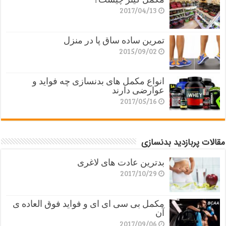
2017/04/13
تمرین ساده ساق پا در منزل
2015/09/02
انواع مکمل های بدنسازی چه فواید و
عوارضی دارند
2017/05/16
مقالات پربازدید بدنسازی
بدترین عادت های لاغری
2017/10/29
مکمل بی سی ای ای و فواید فوق العاده ی
آن
2017/09/06