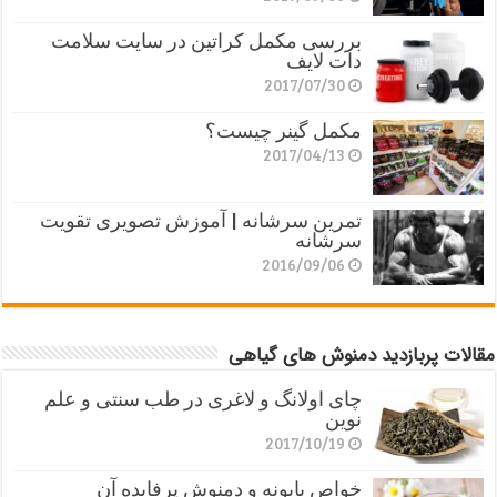
بررسی مکمل کراتین در سایت سلامت
دات لایف
2017/07/30
مکمل گینر چیست؟
2017/04/13
تمرین سرشانه | آموزش تصویری تقویت
سرشانه
2016/09/06
مقالات پربازدید دمنوش های گیاهی
چای اولانگ و لاغری در طب سنتی و علم
نوین
2017/10/19
خواص بابونه و دمنوش پرفایده آن