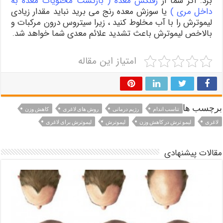
برد. اگر شما از
رفلکس معده ( بازگشت محتویات معده به
داخل مری )
یا سوزش معده رنج می برید نباید مقدار زیادی
لیموترش را با آب مخلوط کنید ، زیرا سیتروس درون مرکبات و
بالاخص لیموترش باعث تشدید علائم معدی شما خواهد شد.
امتیاز این مقاله
برچسب ها
تناسب اندام
رژیم درمانی
روش های لاغری
کاهش وزن
لاغری
لیمو ترش در کاهش وزن
لیموترش
لیموترش برای لاغری
مقالات پیشنهادی