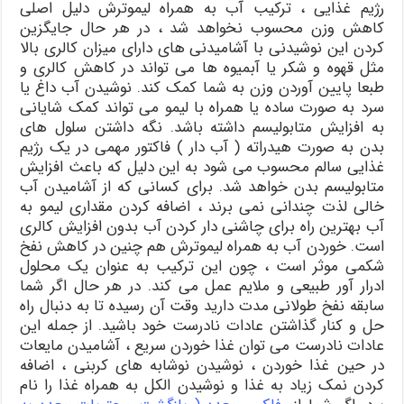
رژیم غذایی ، ترکیب آب به همراه لیموترش دلیل اصلی
کاهش وزن محسوب نخواهد شد ، در هر حال جایگزین
کردن این نوشیدنی با آشامیدنی های دارای میزان کالری بالا
مثل قهوه و شکر یا آبمیوه ها می تواند در کاهش کالری و
طبعا پایین آوردن وزن به شما کمک کند. نوشیدن آب داغ یا
سرد به صورت ساده یا همراه با لیمو می تواند کمک شایانی
به افزایش متابولیسم داشته باشد. نگه داشتن سلول های
بدن به صورت هیدراته ( آب دار ) فاکتور مهمی در یک رژیم
غذایی سالم محسوب می شود به این دلیل که باعث افزایش
متابولیسم بدن خواهد شد. برای کسانی که از آشامیدن آب
خالی لذت چندانی نمی برند ، اضافه کردن مقداری لیمو به
آب بهترین راه برای چاشنی دار کردن آب بدون افزایش کالری
است. خوردن آب به همراه لیموترش هم چنین در کاهش نفخ
شکمی موثر است ، چون این ترکیب به عنوان یک محلول
ادرار آور طبیعی و ملایم عمل می کند. در هر حال اگر شما
سابقه نفخ طولانی مدت دارید وقت آن رسیده تا به دنبال راه
حل و کنار گذاشتن عادات نادرست خود باشید. از جمله این
عادات نادرست می توان غذا خوردن سریع ، آشامیدن مایعات
در حین غذا خوردن ، نوشیدن نوشابه های کربنی ، اضافه
کردن نمک زیاد به غذا و نوشیدن الکل به همراه غذا را نام