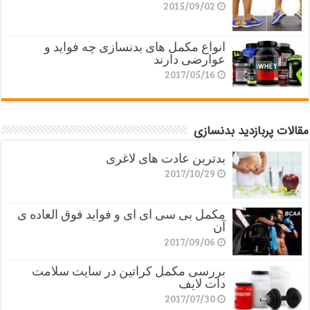
2015/09/02
انواع مکمل های بدنسازی چه فواید و
عوارضی دارند
2017/05/16
مقالات پربازدید بدنسازی
بدترین عادت های لاغری
2017/10/29
مکمل بی سی ای ای و فواید فوق العاده ی
آن
2017/09/06
بررسی مکمل کراتین در سایت سلامت
دات لایف
2017/07/30