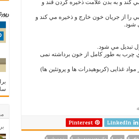
مي کند و به بدن علامت ذخيره کردن قند و
رپور
ي را از جريان خون خارج و ذخيره مي کند و
 شود.
ل تبديل مي شود.
اي چرب به طور کامل از خون برداشته نمی
مواد غذایی (کربوهیدرات ها و پروتئین ها)
برا
سلا
ه
مح
Pinterest
LinkedIn
بر
چاقی
چربی
دکتر محمد مهدی زمانی
رژیم درمانی