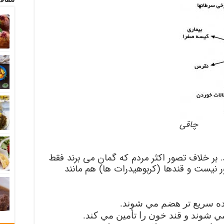
چاقی
 بر خلاف تصور اکثر مردم که گمان می برند فقط
 نیست و قندها (کربوهیدرات ها) هم مانند
ده سريع تر هضم مي شوند.
ي شوند و قند خون را تأمين مي کند.