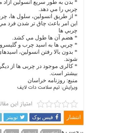
*‌ بدن به طور سريع انسولين آزاد 
چربي را مي دهد.
* از طريق انسولين، سلول ها، چرب
اين امر باعث چاق تر شدن فرد مي
چربي ها
* هضم آن ها طول مي کشد.
* چربي ها به اسيد چرب و گليسرو
*‌ بدون بالا رفتن انسولين، اسيده
شوند.
* کالری موجود در چربی ها از دیگر 
بیشتر است.
منبع: روزنامه خراسان
ویرایش: تیم سلامت دات لایف
امتیاز این مقال
فیس بوک
توییتر
انتشار
برچسب ها
اضافه وزن
انسولین
پروتئین