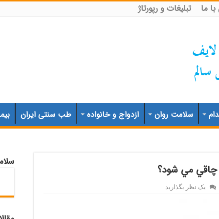
ا ما
تبلیغات و رپورتاژ
ام
سلامت روان
ازدواج و خانواده
طب سنتی ایران
بیم
سلام
 چاقي مي شود؟
یک نظر بگذارید
مقال