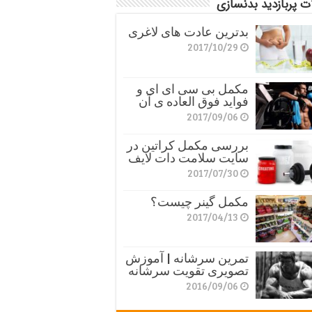
ت پربازدید بدنسازی
بدترین عادت های لاغری
2017/10/29
مکمل بی سی ای ای و
فواید فوق العاده ی آن
2017/09/06
بررسی مکمل کراتین در
سایت سلامت دات لایف
2017/07/30
مکمل گینر چیست؟
2017/04/13
تمرین سرشانه | آموزش
تصویری تقویت سرشانه
2016/09/06